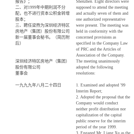
报告》；
Shenzhen. Eight directors were
二、对1999年中期利润不分
supposed to attend the meeting
配，也不进行资本公积金转增
and actually seven of them and
股本；
one authorized representative
三、聘任梁煦为深圳经济特区
were present. The meeting was
房地产（集团）股份有限公司
held in conformity with the
新一届董事会秘书。（简历附
concerned provisions as
后）
specified in the Company Law
of PRC and the Articles of
Association of the Company.
深圳经济特区房地产（集团）
The meeting unanimously
股份有限公司
adopted the following
董事会
resolutions:
一九九九年八月二十四日
1. Examined and adopted '99
Interim Report;
2. Adopted the proposal that the
Company would conduct
neither profit distribution nor
capitalization of the capital
public reserve for the interim
period of the year 1999.
3. Engaged Mr. Liang Xu as the