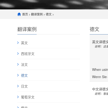
首页
>
翻译案例
>
德文
>
翻译案例
德文
英文
译
德
英文
说明：这
西班牙文
法文
When using
德文
Wenn Sie d
日文
中文
译
德
说明：智
葡萄牙文
俄文