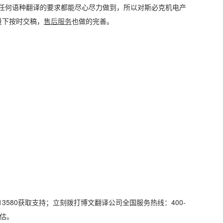
的任何语种翻译的要求都能尽心尽力做到，所以对斯必克机电产
量下按时交稿，
售后服务
也做的完善。
3580获取支持；立刻拨打博文翻译公司全国服务热线：400-
评估。