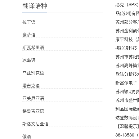
翻译语种
必克（SP
品(苏州)
拉丁语
苏州部分客
苏州金利凯
豪萨语
康平科技（
斯瓦希里语
挪拉通科技
苏州市苏阳
冰岛语
苏州高峰糖
乌兹别克语
欧陆分析技
新富尔电子
塔吉克语
苏州颖明机
亚美尼亚语
苏州市盛世
利品国际数
格鲁吉亚语
达登数码设
斯洛文尼亚语
【温馨提示】
88-13
俄语