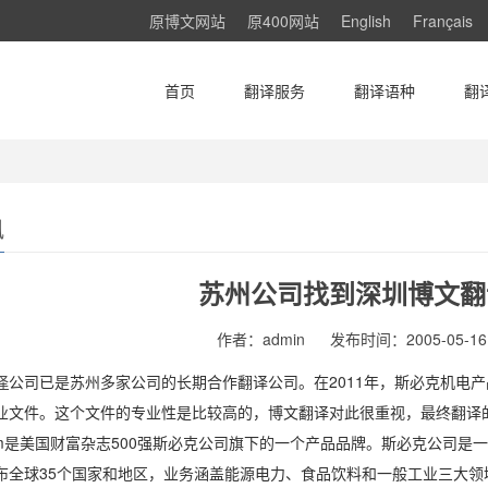
原博文网站
原400网站
English
Français
首页
翻译服务
翻译语种
翻
讯
苏州公司找到深圳博文翻
作者：admin
发布时间：2005-05-16 
译
公司已是苏州多家公司的长期合作翻译公司。在2011年，斯必克机电产
业文件。这个文件的专业性是比较高的，博文翻译对此很重视，最终翻译的
 Team是美国财富杂志500强斯必克公司旗下的一个产品品牌。斯必克公
布全球35个国家和地区，业务涵盖能源电力、食品饮料和一般工业三大领