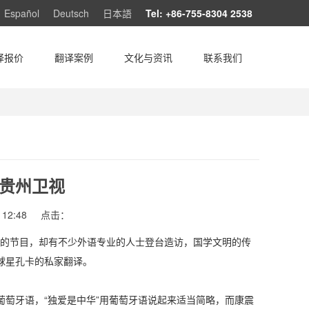
Español
Deutsch
日本語
Tel: +86-755-8304 2538
译报价
翻译案例
文化与资讯
联系我们
贵州卫视
12:48
点击：
文明的节目，却有不少外语专业的人士登台造访，国学文明的传
球星孔卡的私家翻译。
萄牙语，“独爱是中华”用葡萄牙语说起来适当简略，而康震