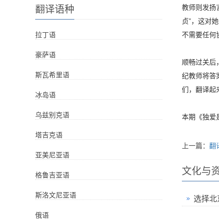
翻译语种
教师则发扬
贞”，这对
拉丁语
不需要任何
豪萨语
顺畅过关后
斯瓦希里语
纪教师将答
们，翻译起
冰岛语
乌兹别克语
本期《独爱是
塔吉克语
上一篇：
翻
亚美尼亚语
文化与
格鲁吉亚语
斯洛文尼亚语
选择北
俄语