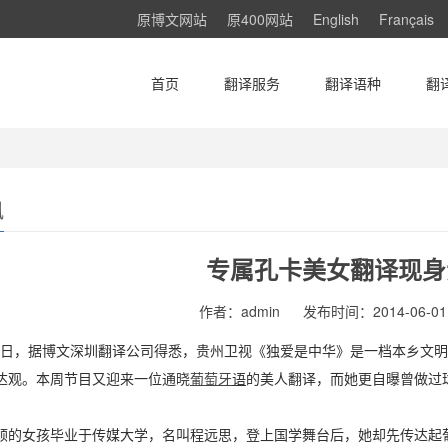
原博文网站
原400网站
English
Français
首页
翻译服务
翻译语种
翻
讯
专属孔卡美女翻译现身
作者：admin
发布时间：2014-06-01 
6月1日，据博文深圳翻译公司得悉，贵州卫视《独爱是中华》是一档本乡
达观。本周节目又迎来一位通晓
葡萄牙
语
的美人翻译，而她更自曝曾做过
顺的女孩毕业于传媒大学，名叫程远思，登上国学舞台后，她却先传达起葡