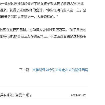
第一关程远思抽到的关键字是女孩子都比较了解的人物“白素
道来。获得了康震教师的盛赞，“事实证明有些人这一生，是
国最著名的四大传说之一，大概晓得的。”
他现在在巴西踢球，协助恒大夺得过亚冠冠军。”脑子灵敏的
看似软弱的她曾经活泼在绿茵场上，不过面对着踢足球的糙爷
下一篇：
文学翻译如今引进来走出去的翻译困境
译有哪些注意事项？
2021-06-22