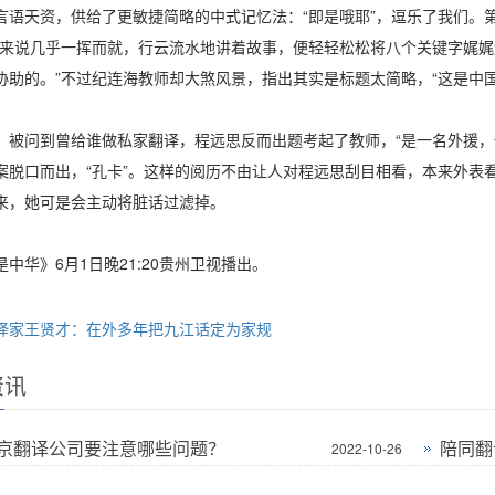
言语天资，供给了更敏捷简略的中式记忆法：“即是哦耶”，逗乐了我们。
她来说几乎一挥而就，行云流水地讲着故事，便轻轻松松将八个关键字娓娓
协助的。”不过纪连海教师却大煞风景，指出其实是标题太简略，“这是中
，被问到曾给谁做私家翻译，程远思反而出题考起了教师，“是一名外援，
案脱口而出，“孔卡”。这样的阅历不由让人对程远思刮目相看，本来外表
来，她可是会主动将脏话过滤掉。
中华》6月1日晚21:20贵州卫视播出。
译家王贤才：在外多年把九江话定为家规
资讯
京翻译公司要注意哪些问题？
陪同翻
2022-10-26