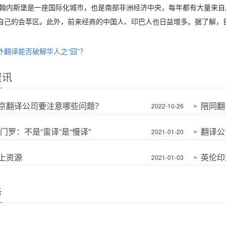
内斯堡是一座国际化城市，也是南部非洲经济中央，每年都有大量来自
自己的会萃区。此外，前来经商的中国人、印巴人也日益增多。据了解，
外翻译能否破解华人之“囧”？
资讯
京翻译公司要注意哪些问题？
陪同翻
2022-10-26
门罗：不是“蛮译”是“慢译”
翻译公
2021-01-20
上资源
英伦印
2021-01-03
务