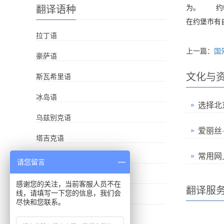
翻译语种
为。 约翰
在约堡市有
拉丁语
上一篇：
国
豪萨语
文化与
斯瓦希里语
冰岛语
选择北
乌兹别克语
爱丽丝·
塔吉克语
常用网
亚美尼亚语
请您留言
格鲁吉亚语
感谢您的关注，当前客服人员不在
翻译服
线，请填写一下您的信息，我们会
斯洛文尼亚语
尽快和您联系。
俄语