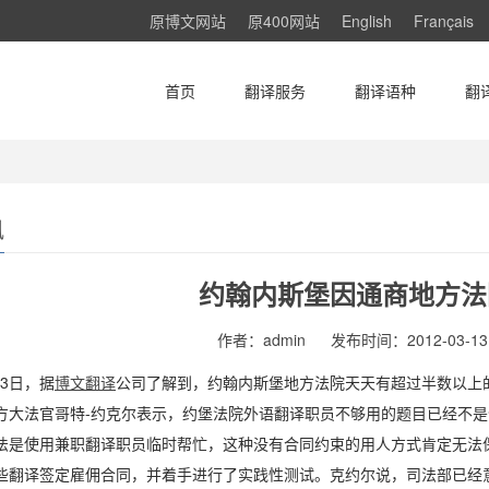
原博文网站
原400网站
English
Français
首页
翻译服务
翻译语种
翻
讯
约翰内斯堡因通商地方法
作者：admin
发布时间：2012-03-13 
13日，据
博文翻译
公司了解到，约翰内斯堡地方法院天天有超过半数以上
法官哥特-约克尔表示，约堡法院外语翻译职员不够用的题目已经不
法是使用兼职翻译职员临时帮忙，这种没有合同约束的用人方式肯定无法
些翻译签定雇佣合同，并着手进行了实践性测试。克约尔说，司法部已经