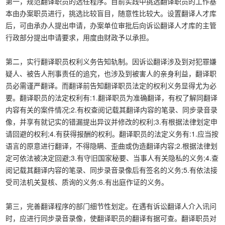
第一，规范翻译职员的选任程序。目前实践中挑选翻译职员的工作基
本由办案职员进行，挑选比较盲目，随意性比较大。设置翻译人才库
后，可由承办人提出申请，办案单位审批后向诉讼翻译人才库的主管
行政部分提出申请要求，用度由财政予以承担。
第二，实行翻译职员权利义务告知轨制。因诉讼翻译涉及到对犯罪嫌
疑人、被告人刑事责任的追究，也涉及到被害人的亲身利益，翻译职
员必需谨严翻译。而翻译前告知翻译职员法定的权利义务显得尤为必
要。翻译职员的法定权利有:1.翻译职员为准确翻译，有权了解同翻译
内容有关的案件情况;2.有权查阅记载其翻译内容的笔录、同步录音录
像，并享有就记实的错漏提出异议并修改的权利;3.有根据法律划定申
请回避的权利;4.有获得报酬的权利。翻译职员的法定义务有:1.应当按
语言的原意进行翻译，不得隐瞒、歪曲或伪造翻译内容;2.根据法律划
定可依法被决定回避;3.有守旧国家秘要、当事人有关隐私的义务;4.查
阅记载其翻译内容的笔录、同步录音录像后有签名的义务;5.有依法接
受司法机关复核、质询的义务;6.有出庭作证的义务。
第三，完善翻译程序的部门细节性划定。在遇有诉讼翻译人介入讯问
时，应进行同步录音录像，使翻译职员的翻译有据可查。翻译职员对