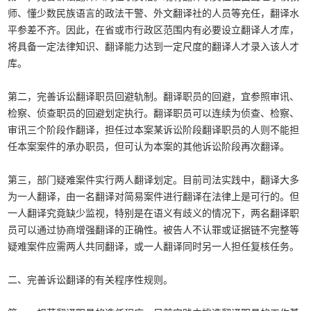
师、懂少数民族语言的政法干警、外文翻译社的人员等充任，翻译水
平参差不齐。因此，在省或市行政区范围内有必要设立翻译人才库，
将具备一定法律知识、翻译能力达到一定尺度的翻译人才录入该人才
库。
第二，完善诉讼翻译职员回避轨制。翻译职员的回避，宜参照审讯、
检察、侦查职员的回避划定执行。翻译职员可以连续为侦查、检察、
审讯三个阶段作翻译，担任过本案某诉讼阶段翻译职员的人则不能担
任本案案件的承办职员，但可认为本案的其他诉讼阶段再次翻译。
第三，部门疑难案件实行两人翻译划定。目前司法实践中，翻译大多
为一人翻译，由一名翻译对简易案件进行翻译在法律上是可行的。但
一人翻译究竟缺少监视，特别是在语义有歧义的情况下，两名翻译职
员可以通过协商增强翻译的正确性。被告人不认罪或证据链不完整等
疑难案件应需两人共同翻译，或一人翻译同时另一人担任复核任务。
二、完善诉讼翻译的有关程序性规则。