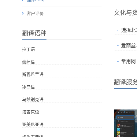
文化与
客户评价
选择北
翻译语种
爱丽丝·
拉丁语
常用网
豪萨语
斯瓦希里语
翻译服
冰岛语
乌兹别克语
塔吉克语
亚美尼亚语
格鲁吉亚语