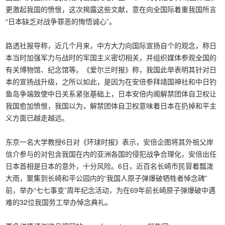
更激起我国的愤恨，这次揭露这些文献，意在向全国际着重我国所言
“日本缺乏对战争罪恶的悔悟诚心”。
路透社报导称，近几个月来，中方大力向国际宣扬自个的观念，称日
本当时加强军力与战时的军国主义密切相关，并组织媒体参观全国的
有关博物馆、纪念馆等。《爱尔兰时报》称，我国此举表明其针对日
本的宣扬战升级，之所以如此，是因为在安倍参拜靖国神社和中日钓
鱼岛争端致使中日关系紧张基础上，日本安倍内阁解禁团体自卫权让
我国愈加愤恨，我国以为，解禁团体自卫权意味着日本在扔掉和平主
义方面已越走越远。
东京一名大学教授6日对《环球时报》表示，安倍企图将其外祖父岸
信介参与的对包含我国在内的亚洲各国的侵犯战争合理化，安倍出任
日本首相是日本的意外，十分风险。6日，近百名长崎市民冒着瓢泼
大雨，聚集到长崎和平公园内的“我国人原子弹爆破牺牲者悼念碑”
前，举办“七七事变”周年纪念活动，为在69年前长崎原子弹爆破中遇
难的32位我国劳工举办悼念典礼。