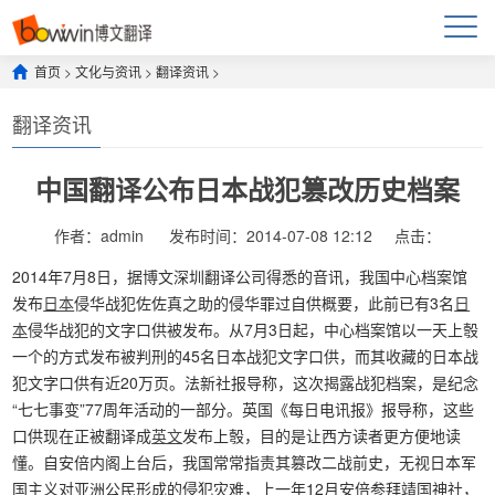
首页
>
文化与资讯
>
翻译资讯
>
翻译资讯
中国翻译公布日本战犯篡改历史档案
作者：admin
发布时间：2014-07-08 12:12
点击：
2014年7月8日，据博文深圳翻译公司得悉的音讯，我国中心档案馆
发布
日本
侵华战犯佐佐真之助的侵华罪过自供概要，此前已有3名
日
本
侵华战犯的文字口供被发布。从7月3日起，中心档案馆以一天上彀
一个的方式发布被判刑的45名日本战犯文字口供，而其收藏的日本战
犯文字口供有近20万页。法新社报导称，这次揭露战犯档案，是纪念
“七七事变”77周年活动的一部分。英国《每日电讯报》报导称，这些
口供现在正被翻译成
英文
发布上彀，目的是让西方读者更方便地读
懂。自安倍内阁上台后，我国常常指责其篡改二战前史，无视日本军
国主义对亚洲公民形成的侵犯灾难，上一年12月安倍参拜靖国神社，