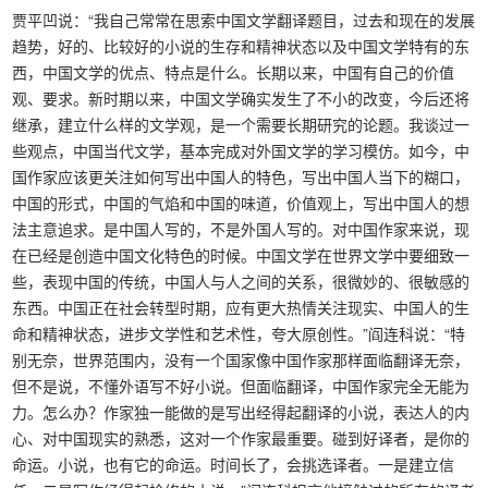
贾平凹说：“我自己常常在思索中国文学翻译题目，过去和现在的发展
趋势，好的、比较好的小说的生存和精神状态以及中国文学特有的东
西，中国文学的优点、特点是什么。长期以来，中国有自己的价值
观、要求。新时期以来，中国文学确实发生了不小的改变，今后还将
继承，建立什么样的文学观，是一个需要长期研究的论题。我谈过一
些观点，中国当代文学，基本完成对外国文学的学习模仿。如今，中
国作家应该更关注如何写出中国人的特色，写出中国人当下的糊口，
中国的形式，中国的气焰和中国的味道，价值观上，写出中国人的想
法主意追求。是中国人写的，不是外国人写的。对中国作家来说，现
在已经是创造中国文化特色的时候。中国文学在世界文学中要细致一
些，表现中国的传统，中国人与人之间的关系，很微妙的、很敏感的
东西。中国正在社会转型时期，应有更大热情关注现实、中国人的生
命和精神状态，进步文学性和艺术性，夸大原创性。”阎连科说：“特
别无奈，世界范围内，没有一个国家像中国作家那样面临翻译无奈，
但不是说，不懂外语写不好小说。但面临翻译，中国作家完全无能为
力。怎么办？作家独一能做的是写出经得起翻译的小说，表达人的内
心、对中国现实的熟悉，这对一个作家最重要。碰到好译者，是你的
命运。小说，也有它的命运。时间长了，会挑选译者。一是建立信