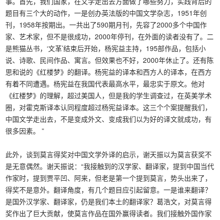
事。首先，我们国家，在文学走出去方面做了哪些努力，实践背后的
题目有三个大的动作，一是创办英法版的中国文学杂志，1951年创
刊，1958年按期出。一共出了590期月刊，先容了2000多个中国作
家、艺术家，但不是很成功，2000年停刊，在外面的读者没有了。二
是熊猫丛书，‘文革’结束后开始，杨宪益主持，195部作品，包括小
说、诗歌、民间作品、寓言。但效果也不好，2000年休止了。还有陈
思和说的《红楼梦》的翻译。杨宪益的译本和西方人的译本，在西方
有着不同遭遇。杨宪益在我国代表最高水平，最忠实于原文。他对
《红楼梦》的理解，超过美国人，但是我的学生调查过，在英美学术
圈，对霍克斯译本认同程度超过杨宪益译本。这三个个案提醒我们，
中国文学走出去，不是变成外文、变成我们以为好的译文就成功，有
很多因素。 ”
此外，谈到莫言得奖对中国文学外译的启示，谢天振以为莫言获奖不
是无意偶然。谢天振说：“我接触到的汉学家、翻译家，提到中国当代
作家时，提到贾平凹、阿来，但老是第一个提到莫言，势头出来了，
得奖不是意外。翻译角度，有几个题目应引起留意。一是谁来翻译？
是国外汉学家、翻译家，仍是我们本土的翻译家？葛浩文，对莫言得
奖作出了巨大贡献，使莫言作品在国外赢得读者。我们接触外国作家