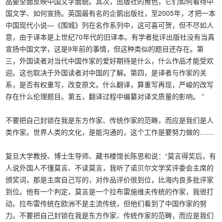
品要全面反映中国文学面貌。其次，出版社的角色，它们如何看待中
国文学、如何宣扬。英国最有名的企鹅出版社，至2005年，才把一本
中国现代小说—《围城》列在名作系列中，这可喜可贺，但不尽如人
意，由于译本是上世纪70年代的旧译本。有学者批评出版社没有当真
宣扬中国文学，这是9年前的事情，但这种类似的题目还存在。第
三，外国读者对当代中国作家的爱好期待是什么，什么作品才能受欢
迎。这也取决于外国读者对中国的了解。第四，是译者与作家的关
系，是否有权重写，改变原文。什么翻译，算重写再现，严峻的改写
存在什么伦理题目。第五，翻译过程中编纂对译文质量的影响。 ”
不要把自己封锁在我是东方作家、传统作家的范畴，而应是我们是人
类作家。世界人类的文化，是能沟通的，这个工作是要努力做的……
复旦大学教授、博士生导师、藏书楼馆长陈思和说：“莫言得奖后，有
人说外国人不懂莫言、不读莫言，我听了诺贝尔文学奖评委会主席的
颁奖词，那是主席自己写的，对作品评价很到位，比海内良多批评家
到位。他有一个判定，莫言是一个拉布雷施维夫传统的作家，我很打
动。拉布雷传统在欧洲不是主流传统，但他们看到了中国作家的努
力。不要把自己封锁在我是东方作家、传统作家的范畴，而应是我们