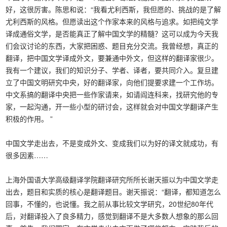
好，这很厉害。陈思和说：“我看尤利西斯，我但愿的、挑战的是了解
尤利西斯的风格。但愿读出这个作家本来的风格与追求。如把纯文学
译成通俗文学，是否能真正了解中国文学的精髓？这可以成为今天我
们会议讨论的东西，大家把困惑、题目充分交流。我曾经想，真正的
翻译，把中国文学译成外文，要兼通中外文，但这样的翻译家很少。
我有一个建议，我们的知识分子、学者、译者，要共同介入。复旦建
立了中国文明研究中央，好的翻译家，向他们提要求建一个工作坊。
中文系搞的翻译中央把一些作家请来，如请阎连科来，找研究他的专
家，一起沟通，开一些小型的研讨会，这样就会对中国文学翻译产生
积极的作用。 ”
中国文学走出去，不是变成外文、变成我们以为好的译文就成功，有
很多因素……
上海外国语大学高级翻译学院翻译研究所所长谢天振以为中国文学走
出去，题目和实质的核心是翻译题目。谢天振说：“翻译，都知道怎么
回事，不懂的，也说懂。我之前从事比较文学研究，20世纪80年代
后，对翻译投入了良多精力，感觉到翻译不是大多数人想象的那么回