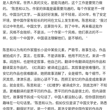
是人类作家。世界人类的文化，是能沟通的，这个工作是要努力做
的。 ”陈思和以为，作家的体裁是最需要沟通的，每个作家是不一样
的。中国当代文学，一直没好好发展。好不轻易，近30年，有了安定
环境，使中国作家有较长的时间在文坛上发生影响。陈思和说：“我讨
论过中年危机，中国文学，总算到今天，到了中年。再来看这批作
家，风格不会抛却，不是派，一个作家一个风格，他们表达的不一
样，仅用一个中国字，中国语法理解他们，是不够的。 ”
陈思和以为有的作家擅长小说中某些元素，严歌苓，故事生动，作品
被拍成片子。莫言，在叙事，不是讲故事，他用不同方式，来讲一件
事。阎连科，也是特定叙事，他自己的。翻译中有翻译阎连科作品和
翻译莫言作品的，《红高粱》被译成
日语
后，其叙事是很难懂的。王
安忆的作品也很难翻译，她把故事消解了，全是细节。每个细节，不
厌其烦，津津乐道，没耐心读不下去。而把王安忆的作品变成故事讲
出，就会变形。陈思和说：“《红楼梦》被译成外文，到底怎样？不知
道。更难翻译的是贾平凹的作品，贾平凹的作品是很土的，但内涵很
现代，故事情节拆成一句句话了，中国人都没耐心读，但你感到他的
趣味在一句句话里。”陈思和以为，假如仅仅是读了中国文学史，熟悉
中国字，翻得好不好，是一个题目。葛浩文能把中国作家的作品改