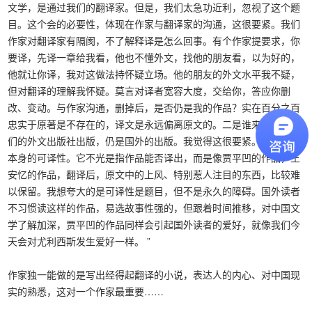
文学，是通过我们的翻译家。但是，我们太急功近利，忽视了这个题
目。这个会的必要性，体现在作家与翻译家的沟通，这很要紧。我们
作家对翻译家有隔阂，不了解释译是怎么回事。有个作家提要求，你
要译，先译一章给我看，他也不懂外文，找他的朋友看，以为好的，
他就让你译，我对这做法持怀疑立场。他的朋友的外文水平我不疑，
但对翻译的理解我怀疑。莫言对译者宽容大度，交给你，答应你删
改、变动。与作家沟通，删掉后，是否仍是我的作品？实在百分之百
忠实于原著是不存在的，译文是永远偏离原文的。二是谁来出版？我
们的外文出版社出版，仍是国外的出版。我觉得这很要紧。三是作品
本身的可译性。它不光是指作品能否译出，而是像贾平凹的作品，王
安忆的作品，翻译后，原文中的上风、特别惹人注目的东西，比较难
以保留。我想夸大的是可译性是题目，但不是永久的障碍。国外读者
不习惯读这样的作品，易选故事性强的，但跟着时间推移，对中国文
学了解加深，贾平凹的作品同样会引起国外读者的爱好，就像我们今
天会对尤利西斯发生爱好一样。 ”
作家独一能做的是写出经得起翻译的小说，表达人的内心、对中国现
实的熟悉，这对一个作家最重要……