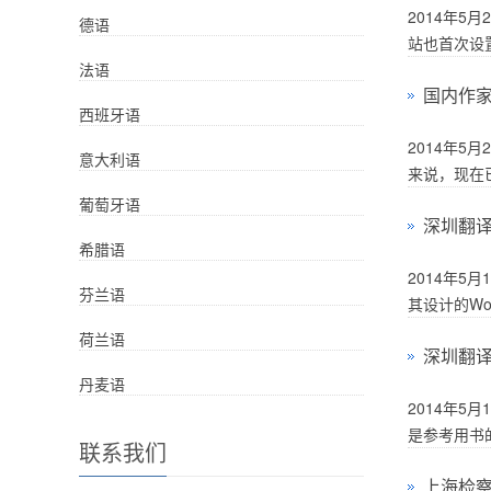
2014年
德语
站也首次设置
法语
国内作
西班牙语
2014年
意大利语
来说，现在已
葡萄牙语
深圳翻
希腊语
2014年5
芬兰语
其设计的Wo
荷兰语
深圳翻
丹麦语
2014年
是参考用书的
联系我们
上海检