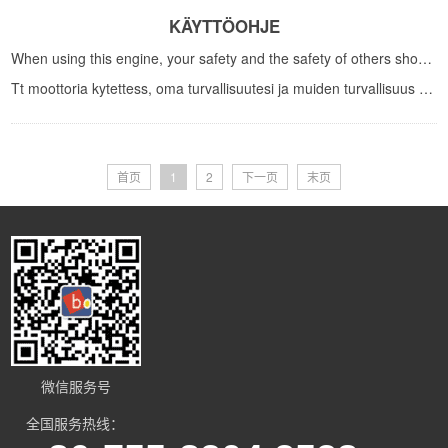
KÄYTTÖOHJE
When using this engine, your safety and the safety of others should be your top priority. To assist ...
Tt moottoria kytettess, oma turvallisuutesi ja muiden turvallisuus pitisi olla ensisijainen tavoite....
首页
1
2
下一页
末页
微信服务号
全国服务热线：